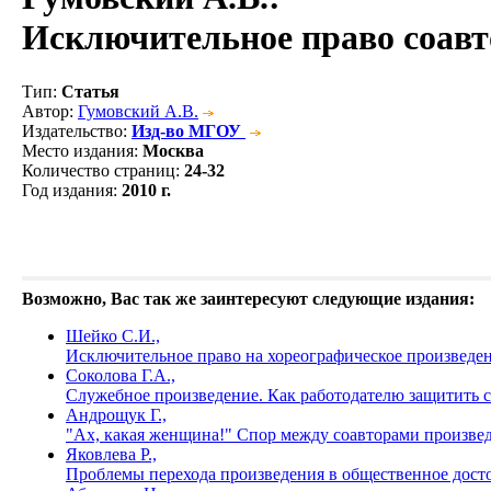
Исключительное право соавт
Тип
:
Статья
Автор
:
Гумовский А.В.
Издательство
:
Изд-во МГОУ
Место издания
:
Москва
Количество страниц
:
24-32
Год издания
:
2010 г.
Возможно, Вас так же заинтересуют следующие издания:
Шейко С.И.,
Исключительное право на хореографическое произведе
Соколова Г.А.,
Служебное произведение. Как работодателю защитить 
Андрощук Г.,
"Ах, какая женщина!" Спор между соавторами произвед
Яковлева Р.,
Проблемы перехода произведения в общественное досто