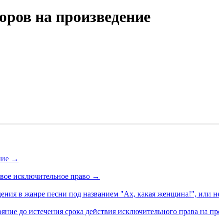
оров на произведение
ние
→
свое исключительное право
→
ения в жанре песни под названием "Ах, какая женщина!", или н
яние до истечения срока действия исключительного права на п