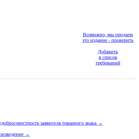
Возможно, мы продаем
это издание - проверить
Добавить
в список
требований
едобросовестность заявителя товарного знака
→
роизведение
→