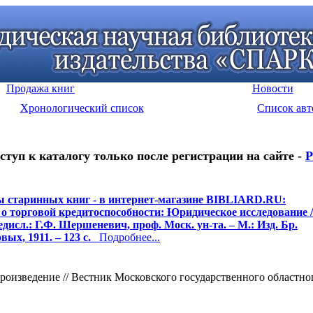
Продажа книг
Новости
Хронологический список
Список авт
ступ к каталогу только после регистрации на сайте -
Р
 старинных книг - в интернет-магазине BIBLIARD.RU:
о торговой кредитоспособности: Юридическое исследование 
едисл.: Г.Ф. Шершеневич, проф. Моск. ун-та. – М.: Изд. Бр.
ых, 1911. – 123 с.
Подробнее...
изведение // Вестник Московского государственного областного 