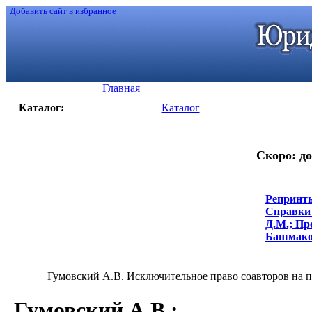
Добавить сайт в избранное
Главная
Каталог:
Каталог
Скоро: до
Репринты
Справки 
Д.М.; Пр
Башмаков
Гумовский А.В. Исключительное право соавторов на про
Гумовский А.В.
: