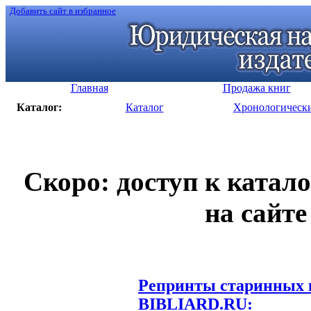
Добавить сайт в избранное
Главная
Продажа книг
Каталог:
Каталог
Хронологическ
Скоро: доступ к катал
на сайте
Репринты старинных к
BIBLIARD.RU: