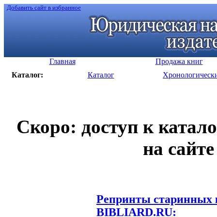
Добавить сайт в избранное
Главная
Продажа книг
Каталог:
Каталог
Хронологическ
Скоро: доступ к катал
на сайте
Репринты старинных к
BIBLIARD.RU: