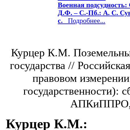
Военная подсудность:
Д.Ф. – С.-Пб.: А. С. Су
с.
Подробнее...
Курцер К.М. Поземельны
государства // Российска
правовом измерении
государственности): с
АПКиППРО, 2
Курцер К.М.
: