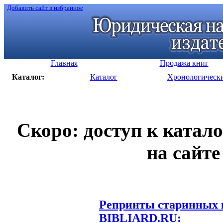
Добавить сайт в избранное
Главная
Продажа книг
Каталог:
Каталог
Хронологическ
Скоро: доступ к катал
на сайте
Репринты старинных к
BIBLIARD.RU: