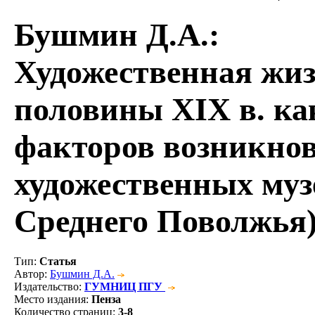
Бушмин Д.А.
:
Художественная жи
половины XIX в. ка
факторов возникнов
художественных муз
Среднего Поволжья
Тип
:
Статья
Автор
:
Бушмин Д.А.
Издательство
:
ГУМНИЦ ПГУ
Место издания
:
Пенза
Количество страниц
:
3-8