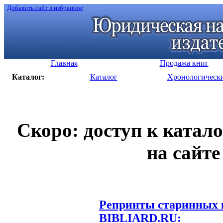
Добавить сайт в избранное
Главная
Продажа книг
Каталог:
Каталог
Хронологическ
Скоро: доступ к катал
на сайте
Репринты старинных к
BIBLIARD.RU: