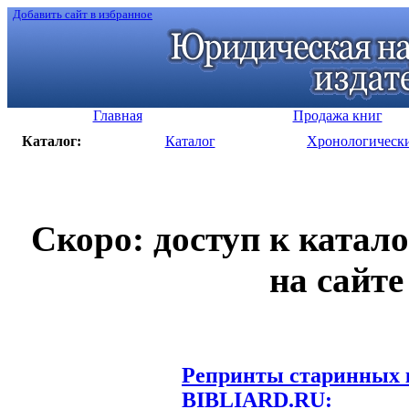
Добавить сайт в избранное
Главная
Продажа книг
Каталог:
Каталог
Хронологическ
Скоро: доступ к катал
на сайте
Репринты старинных к
BIBLIARD.RU: