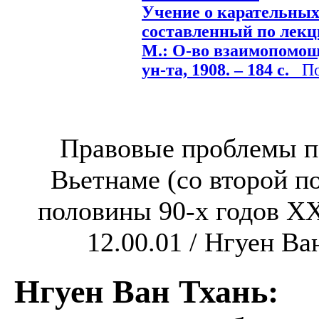
Учение о карательных 
составленный по лекци
М.: О-во взаимопомощ
ун-та, 1908. – 184 с.
Под
Правовые проблемы п
Вьетнаме (со второй п
половины 90-х годов XX 
12.00.01 / Нгуен Ван
Нгуен Ван Тхань
: