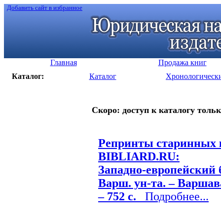
Добавить сайт в избранное
Главная
Продажа книг
Каталог:
Каталог
Хронологическ
Скоро: доступ к каталогу тольк
Репринты старинных к
BIBLIARD.RU:
Западно-европейский б
Варш. ун-та. – Варшава
– 752 с.
Подробнее...