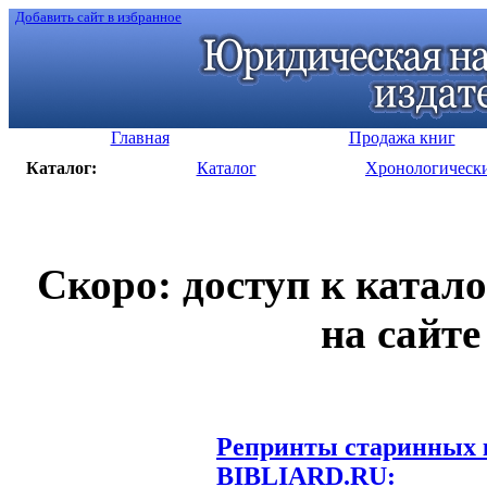
Добавить сайт в избранное
Главная
Продажа книг
Каталог:
Каталог
Хронологическ
Скоро: доступ к катал
на сайте
Репринты старинных к
BIBLIARD.RU: