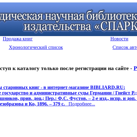
Продажа книг
Новости
Хронологический список
Список авт
ступ к каталогу только после регистрации на сайте -
Р
 старинных книг - в интернет-магазине BIBLIARD.RU:
 государство и административные суды Германии / Гнейст Р.; 
ников, прив. доц.; Пер.: Ф.С. Фустов. – 2-е изд., испр. и доп. 
езобразова и Ко, 1896. – 379 с.
Подробнее...