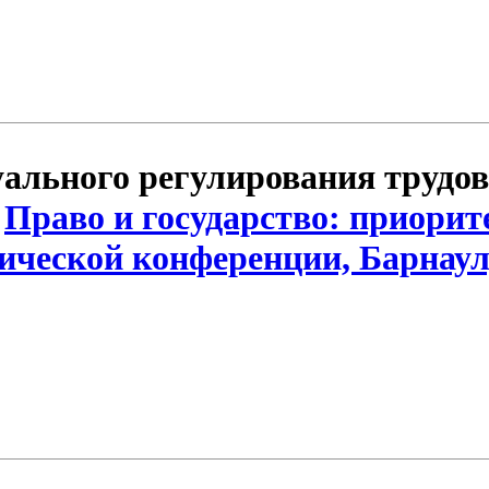
уального регулирования трудо
/
Право и государство: приори
ческой конференции, Барнаул, 