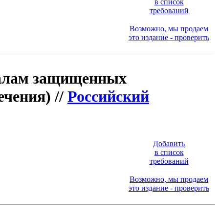
в список
требований
Возможно, мы продаем
это издание - проверить
иалам защищенных
ечения) //
Российский
Добавить
в список
требований
Возможно, мы продаем
это издание - проверить