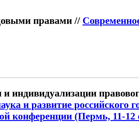
довыми правами //
Современное
 и индивидуализации правово
ука и развитие российского го
й конференции (Пермь, 11-12 о