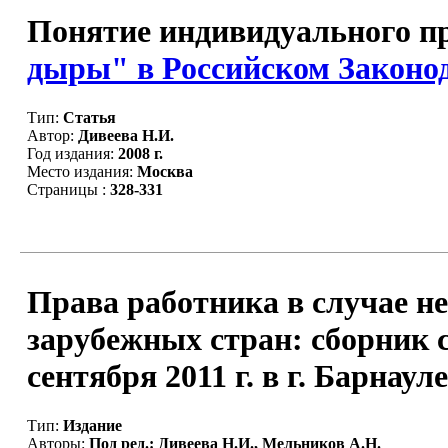
Понятие индивидуального пр
дыры" в Российском Законо
Тип:
Статья
Автор:
Дивеева Н.И.
Год издания:
2008 г.
Место издания:
Москва
Страницы :
328-331
Права работника в случае не
зарубежных стран: сборник 
сентября 2011 г. в г. Барнау
Тип:
Издание
Авторы:
Под ред.: Дивеева Н.И., Мельников А.Н.