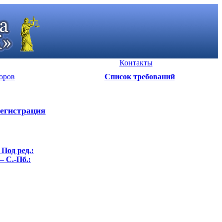
Контакты
оров
Список требований
егистрация
Под ред.:
– С.-Пб.: