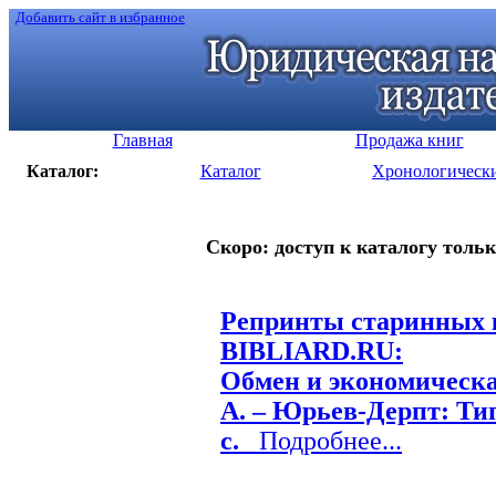
Добавить сайт в избранное
Главная
Продажа книг
Каталог:
Каталог
Хронологическ
Скоро: доступ к каталогу тольк
Репринты старинных к
BIBLIARD.RU:
Обмен и экономическ
А. – Юрьев-Дерпт: Тип.
c.
Подробнее...