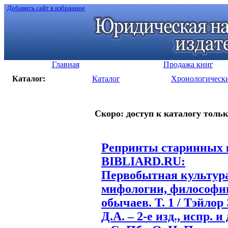
Добавить сайт в избранное
Главная
Продажа книг
Каталог:
Каталог
Хронологическ
Скоро: доступ к каталогу тольк
Репринты старинных к
BIBLIARD.RU:
Первобытная культура
мифологии, философии
обычаев. Т. 1 / Тэйлор
Д.А. – 2-е изд., испр. и 