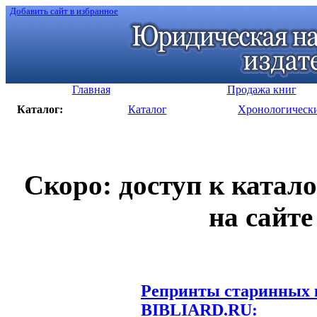
Добавить сайт в избранное
Главная
Продажа книг
Каталог:
Каталог
Хронологическ
Скоро: доступ к катал
на сайте
Репринты старинных к
BIBLIARD.RU: