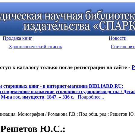
Продажа книг
Новости
Хронологический список
Список авт
ступ к каталогу только после регистрации на сайте -
Р
 старинных книг - в интернет-магазине BIBLIARD.RU:
а современное положение уголовного судопроизводства / Дегай 
 М-ва гос. имуществ, 1847. – 336 с.
Подробнее...
зация. Монография / Романова Г.В.; Под общ. ред.: Решетов Ю.С.
: Решетов Ю.С.
: