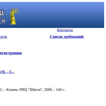
Контакты
оров
Список требований
егистрация
П. – С.-
 - Казань: РИЦ "Школа", 2006. - 140 c.