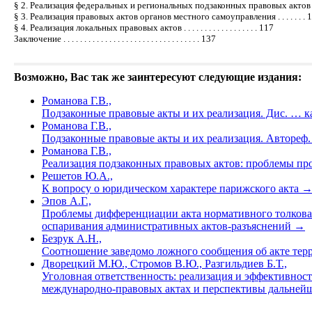
§ 2. Реализация федеральных и региональных подзаконных правовых актов . .
§ 3. Реализация правовых актов органов местного самоуправления . . . . . . . 
§ 4. Реализация локальных правовых актов . . . . . . . . . . . . . . . . . . 117
Заключение . . . . . . . . . . . . . . . . . . . . . . . . . . . . . . . . . 137
Возможно, Вас так же заинтересуют следующие издания:
Романова Г.В.,
Подзаконные правовые акты и их реализация. Дис. … к
Романова Г.В.,
Подзаконные правовые акты и их реализация. Автореф. д
Романова Г.В.,
Реализация подзаконных правовых актов: проблемы пр
Решетов Ю.А.,
К вопросу о юридическом характере парижского акта
Эпов А.Г.,
Проблемы дифференциации акта нормативного толковани
оспаривания административных актов-разъяснений
→
Безрук А.Н.,
Соотношение заведомо ложного сообщения об акте терр
Дворецкий М.Ю., Стромов В.Ю., Разгильдиев Б.Т.,
Уголовная ответственность: реализация и эффективност
международно-правовых актах и перспективы дальнейше