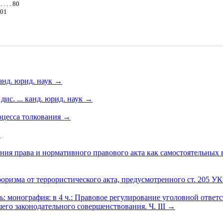
 . . 80
101
анд. юрид. наук
→
ис. ... канд. юрид. наук
→
оцесса толкования
→
→
я права и нормативного правового акта как самостоятельных в
оризма от террористического акта, предусмотренного ст. 205 У
ь: монография: в 4 ч.: Правовое регулирование уголовной ответс
го законодательного совершенствования. Ч. III
→