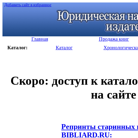
Добавить сайт в избранное
Главная
Продажа книг
Каталог:
Каталог
Хронологическ
Скоро: доступ к катал
на сайте
Репринты старинных к
BIBLIARD.RU: