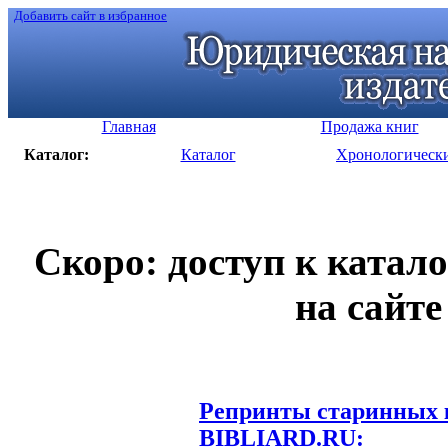
Добавить сайт в избранное
Главная
Продажа книг
Каталог:
Каталог
Хронологическ
Скоро: доступ к катал
на сайте
Репринты старинных к
BIBLIARD.RU: