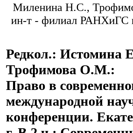
Миленина Н.С., Трофимо
ин-т - филиал РАНХиГС п
Редкол.: Истомина Е
Трофимова О.М.
:
Право в современн
международной нау
конференции. Екатер
г. В 2 ч.: Современ