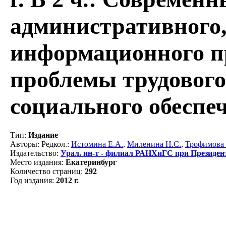
административного,
информационного п
проблемы трудового
социального обеспеч
Тип
:
Издание
Авторы
: Редкол.:
Истомина Е.А.
,
Миленина Н.С.
,
Трофимова
Издательство
:
Урал. ин-т - филиал РАНХиГС при Президен
Место издания
:
Екатеринбург
Количество страниц
:
292
Год издания
:
2012 г.