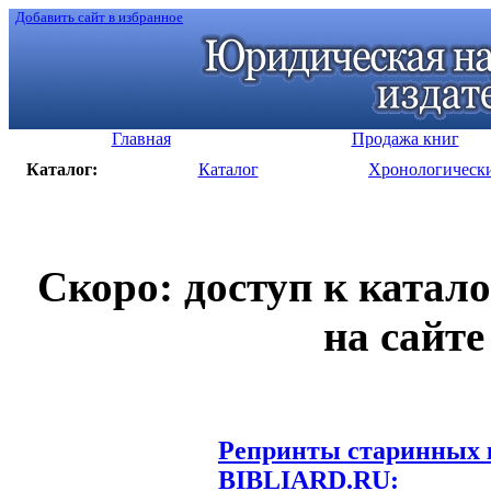
Добавить сайт в избранное
Главная
Продажа книг
Каталог:
Каталог
Хронологическ
Скоро: доступ к катал
на сайте
Репринты старинных к
BIBLIARD.RU: