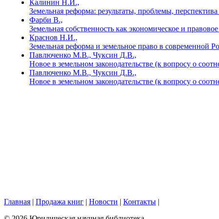
Калинин Н.И.,
Земельная реформа: результаты, проблемы, перспектив
Фарби В.,
Земельная собственность как экономическое и правовое
Краснов Н.И.,
Земельная реформа и земельное право в современной Р
Павлюченко М.В., Чуксин Д.В.,
Новое в земельном законодательстве (к вопросу о соо
Павлюченко М.В., Чуксин Д.В.,
Новое в земельном законодательстве (к вопросу о соо
Главная
|
Продажа книг
|
Новости
|
Контакты
|
© 2026 Юридическая научная библиотека