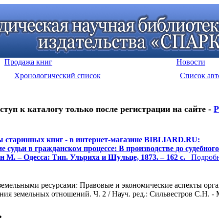
Продажа книг
Новости
Хронологический список
Список авт
ступ к каталогу только после регистрации на сайте -
Р
 старинных книг - в интернет-магазине BIBLIARD.RU:
е судьи в гражданском процессе: В производстве до судебного
 М. – Одесса: Тип. Ульриха и Шульце, 1873. – 162 с.
Подробне
земельными ресурсами: Правовые и экономические аспекты орга
ия земельных отношений. Ч. 2 / Науч. ред.: Сильвестров С.Н. -
: