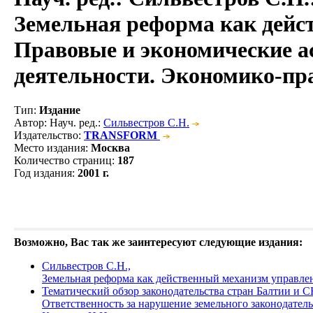
Земельная реформа как дейс
Правовые и экономические а
деятельности. Экономико-пр
Тип
:
Издание
Автор
: Науч. ред.:
Сильвестров С.Н.
Издательство
:
TRANSFORM
Место издания
:
Москва
Количество страниц
:
187
Год издания
:
2001 г.
Возможно, Вас так же заинтересуют следующие издания:
Сильвестров С.Н.,
Земельная реформа как действенный механизм управле
Тематический обзор законодательства стран Балтии и 
Ответственность за нарушение земельного законодател