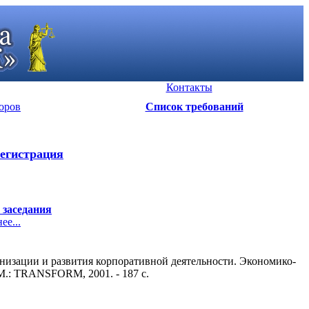
Контакты
оров
Список требований
егистрация
 заседания
е...
низации и развития корпоративной деятельности. Экономико-
 М.: TRANSFORM, 2001. - 187 c.