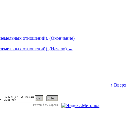
и земельных отношений). (Окончание)
→
и земельных отношений). (Начало)
→
↑ Вверх