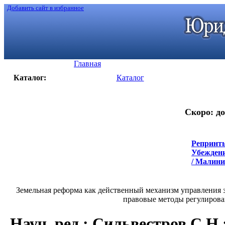
Добавить сайт в избранное
Главная
Каталог:
Каталог
Скоро: до
Репринты
Убеждени
/ Малинин
Земельная реформа как действенный механизм управления 
правовые методы регулирован
Науч. ред.: Сильвестров С.Н.