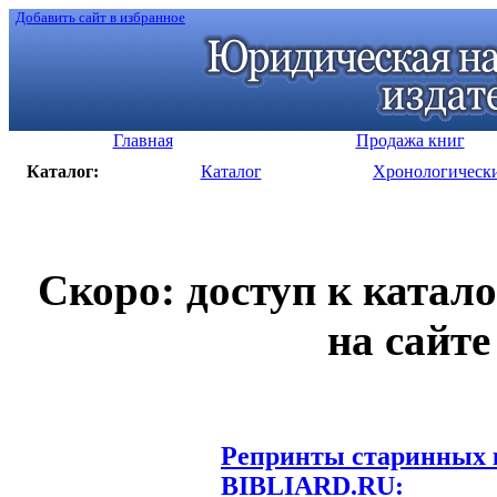
Добавить сайт в избранное
Главная
Продажа книг
Каталог:
Каталог
Хронологическ
Скоро: доступ к катал
на сайте
Репринты старинных к
BIBLIARD.RU: