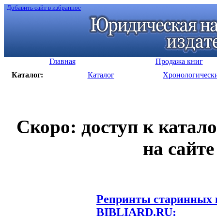
Добавить сайт в избранное
Главная
Продажа книг
Каталог:
Каталог
Хронологическ
Скоро: доступ к катал
на сайте
Репринты старинных к
BIBLIARD.RU: