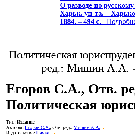
О разводе по русскому 
Харьк. ун-та. – Харьк
1884. – 494 с.
Подробнее
Политическая юриспруден
ред.: Мишин А.А. - 
Егоров С.А., Отв. р
Политическая юри
Тип
:
Издание
Авторы
:
Егоров С.А.
, Отв. ред.:
Мишин А.А.
Издательство
:
Наука