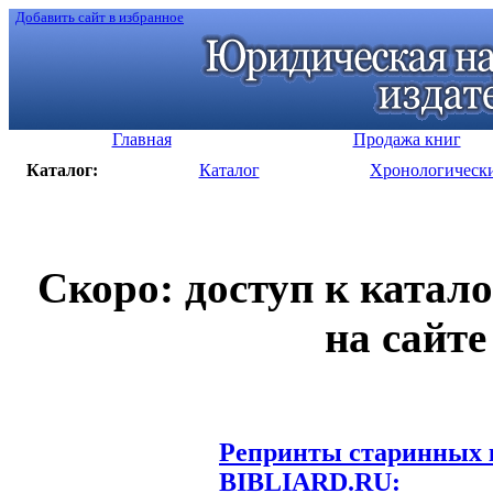
Добавить сайт в избранное
Главная
Продажа книг
Каталог:
Каталог
Хронологическ
Скоро: доступ к катал
на сайте
Репринты старинных к
BIBLIARD.RU: