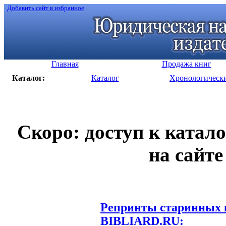
Добавить сайт в избранное
Главная
Продажа книг
Каталог:
Каталог
Хронологическ
Скоро: доступ к катал
на сайте
Репринты старинных к
BIBLIARD.RU: