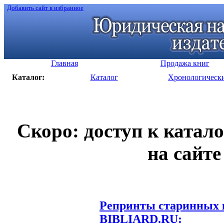
Добавить сайт в избранное
Главная
Продажа книг
Каталог:
Каталог
Хронологическ
Скоро: доступ к катал
на сайте
Репринты старинных к
BIBLIARD.RU: