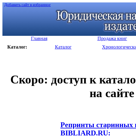
Добавить сайт в избранное
Главная
Продажа книг
Каталог:
Каталог
Хронологическ
Скоро: доступ к катал
на сайте
Репринты старинных к
BIBLIARD.RU: