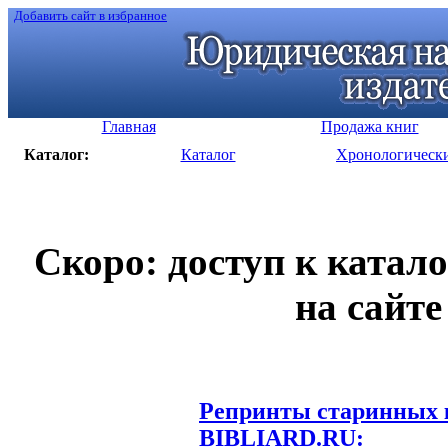
Добавить сайт в избранное
Главная
Продажа книг
Каталог:
Каталог
Хронологическ
Скоро: доступ к катал
на сайте
Репринты старинных к
BIBLIARD.RU: