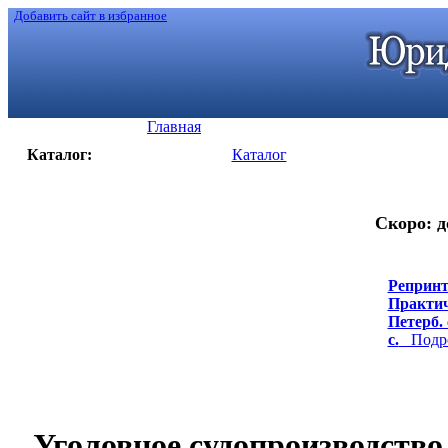
Добавить сайт в избранное
Главная
Каталог:
Каталог
Скоро: д
Репринт
Практич
Петерб. 
с.
Подроб
Уголовное судопроизводство