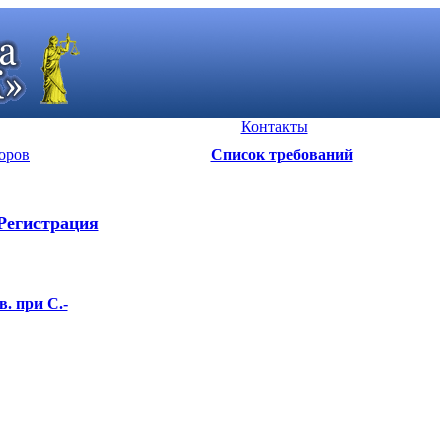
Контакты
оров
Список требований
Регистрация
. при С.-