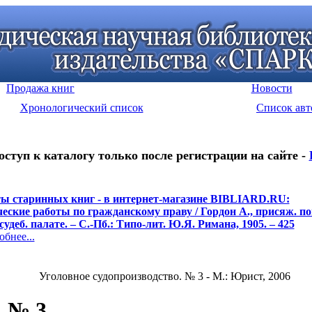
Продажа книг
Новости
Хронологический список
Список авт
оступ к каталогу только после регистрации на сайте -
ы старинных книг - в интернет-магазине BIBLIARD.RU:
еские работы по гражданскому праву / Гордон А., присяж. пов
судеб. палате. – С.-Пб.: Типо-лит. Ю.Я. Римана, 1905. – 425
нее...
Уголовное судопроизводство. № 3 - М.: Юрист, 2006
. № 3