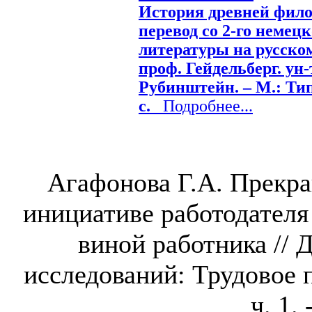
История древней фил
перевод со 2-го немец
литературы на русском
проф. Гейдельберг. ун-
Рубинштейн. – М.: Тип.
с.
Подробнее...
Агафонова Г.А. Прекра
инициативе работодателя
виной работника //
исследований: Трудовое п
ч. 1.