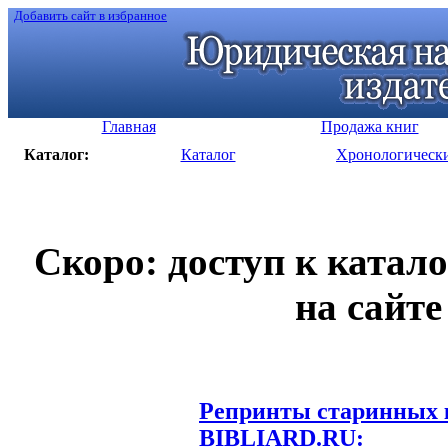
Добавить сайт в избранное
Главная
Продажа книг
Каталог:
Каталог
Хронологическ
Скоро: доступ к катал
на сайте
Репринты старинных к
BIBLIARD.RU: