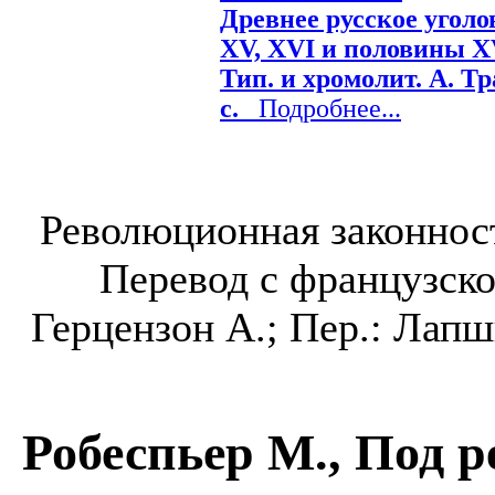
Древнее русское уголо
XV, XVI и половины XVI
Тип. и хромолит. А. Тр
с.
Подробнее...
Революционная законност
Перевод с французског
Герцензон А.; Пер.: Лапши
Робеспьер М., Под ре