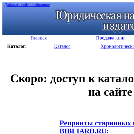
Добавить сайт в избранное
Главная
Продажа книг
Каталог:
Каталог
Хронологическ
Скоро: доступ к катал
на сайте
Репринты старинных к
BIBLIARD.RU: