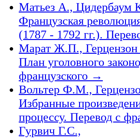
Матьез А., Цидербаум К
Французская революция
(1787 - 1792 гг.). Пере
Марат Ж.П., Герцензон
План уголовного законо
французского
→
Вольтер Ф.М., Герцензо
Избранные произведени
процессу. Перевод с ф
Гурвич Г.С.,