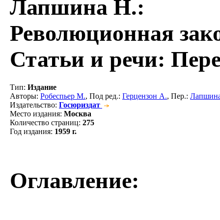
Лапшина Н.
:
Революционная зако
Статьи и речи: Пере
Тип
:
Издание
Авторы
:
Робеспьер М.
, Под ред.:
Герцензон А.
, Пер.:
Лапшина
Издательство
:
Госюриздат
Место издания
:
Москва
Количество страниц
:
275
Год издания
:
1959 г.
Оглавление: